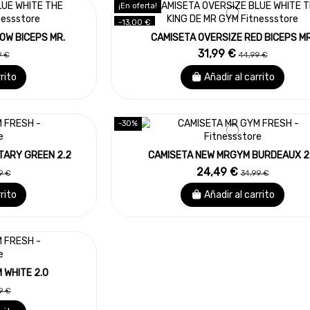
¡En oferta!
-13,00 €
OW BICEPS MR.
CAMISETA OVERSIZE RED BICEPS MR
31,99 €
9 €
44,99 €
rrito
Añadir al carrito
-30%
TARY GREEN 2.2
CAMISETA NEW MRGYM BURDEAUX 2
24,49 €
9 €
34,99 €
rrito
Añadir al carrito
 WHITE 2.0
9 €