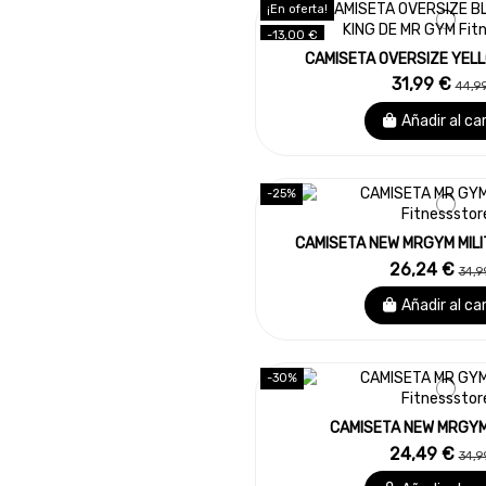
¡En oferta!
-13,00 €
CAMISETA OVERSIZE YELL
31,99 €
44,9
Añadir al ca
-25%
CAMISETA NEW MRGYM MILI
26,24 €
34,9
Añadir al ca
-30%
CAMISETA NEW MRGYM
24,49 €
34,9