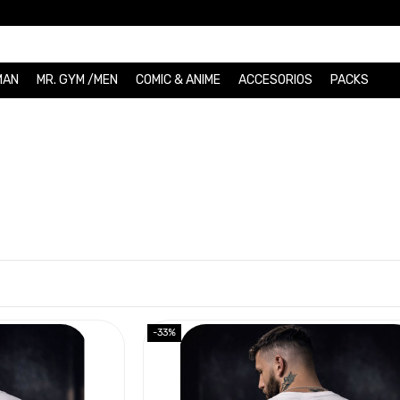
MAN
MR. GYM /MEN
COMIC & ANIME
ACCESORIOS
PACKS
-33%