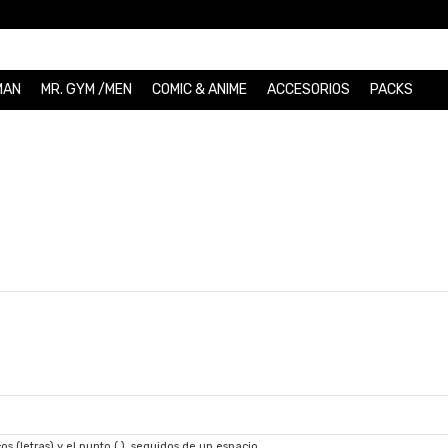
MAN
MR. GYM /MEN
COMIC & ANIME
ACCESORIOS
PACKS
s (letras) y el punto (.), seguidos de un espacio.