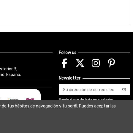
Follow us
sterior B,
id, España.
Newsletter
Puede darse de baja en cualquier
momento. Para ello, consulte nuestra
r de tus hábitos de navegación y tu perfil. Puedes aceptar las
información de contacto en el aviso legal.