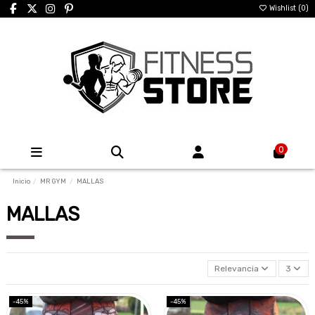
Wishlist (
0
)
0
Inicio
MR GYM
MALLAS
MALLAS
Relevancia
3
-45%
-45%