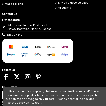
Envíos y devoluciones
Mapa del sitio
Mi cuenta
Contact us
Fitnessstore
Calle Estocolmo, 4, Posterior B,
28936, Móstoles, Madrid, España.
625304318
Follow us
Newsletter
Utilizamos cookies propias y de terceros con finalidades analíticas y
para mostrarte publicidad relacionada con tus preferencias a partir de
tus hábitos de navegación y tu perfil. Puedes aceptar las cookies
Puede darse de baja en cualquier momento. Para
haciendo click en “Accept”.
ello, consulte nuestra información de contacto en