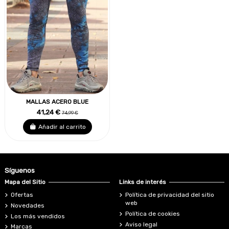
MALLAS ACERO BLUE
41,24 €
74,99 €
Añadir al carrito
Síguenos
Mapa del Sitio
Links de interés
Ofertas
Política de privacidad del sitio
web
Novedades
Política de cookies
Los más vendidos
Aviso legal
Marcas