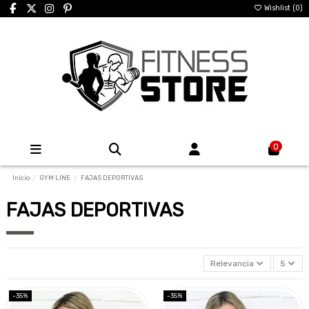
Wishlist (
0
)
0
Inicio
GYM LINE
FAJAS DEPORTIVAS
FAJAS DEPORTIVAS
Relevancia
5
-35%
-35%