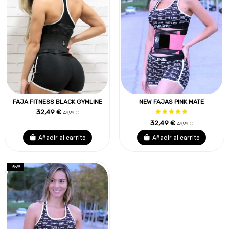
FAJA FITNESS BLACK GYMLINE
NEW FAJAS PINK MATE
32,49 €
49,99 €
32,49 €
49,99 €
Añadir al carrito
Añadir al carrito
-35%