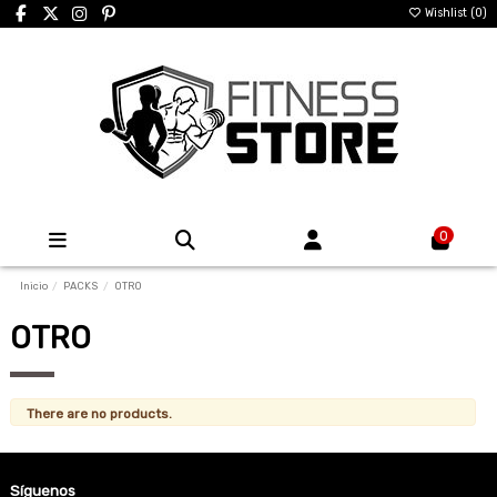
Wishlist (
0
)
0
Inicio
PACKS
OTRO
OTRO
There are no products.
Síguenos