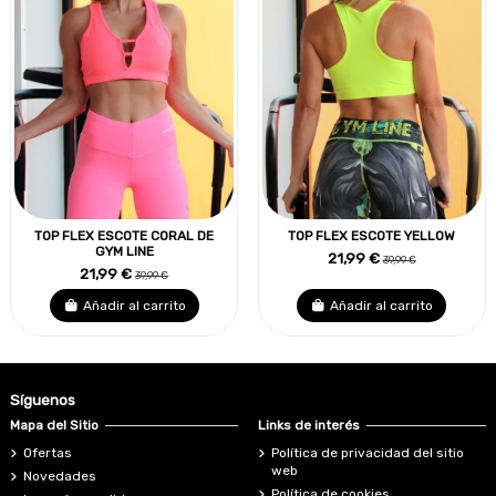
TOP FLEX ESCOTE CORAL DE
TOP FLEX ESCOTE YELLOW
GYM LINE
21,99 €
39,99 €
21,99 €
39,99 €
Añadir al carrito
Añadir al carrito
Síguenos
Mapa del Sitio
Links de interés
Ofertas
Política de privacidad del sitio
web
Novedades
Política de cookies