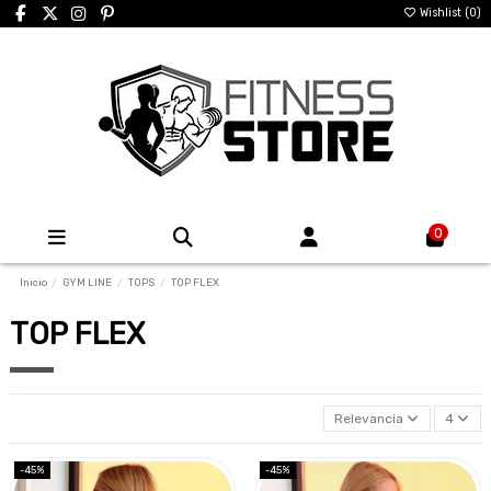
Wishlist (
0
)
0
Inicio
GYM LINE
TOPS
TOP FLEX
TOP FLEX
Relevancia
4
-45%
-45%