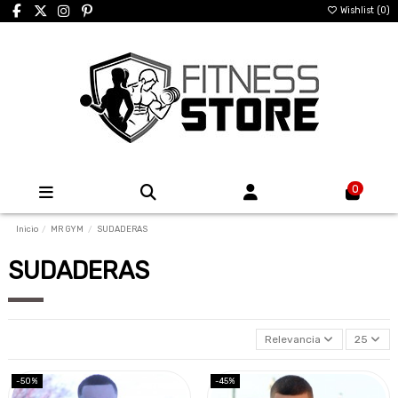
Wishlist (
0
)
0
Inicio
MR GYM
SUDADERAS
SUDADERAS
Relevancia
25
-50%
-45%