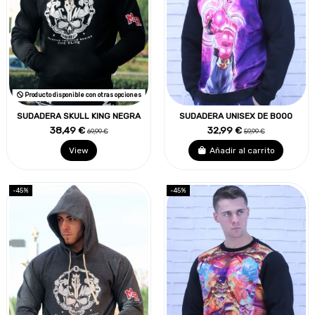
Producto disponible con otras opciones
SUDADERA SKULL KING NEGRA
SUDADERA UNISEX DE BOOO
38,49 €
32,99 €
69,99 €
59,99 €
View
Añadir al carrito
-45%
-45%