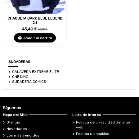
CHAQUETA DARK BLUE LEGEND
2.1
45,49 €
69,99 €
Añadir al carrito
SUDADERAS
CALAVERA EXTREME ÉLITE
ONE KING
SUDADERA COMICS
Síguenos
Mapa del Sitio
Links de interés
Ofertas
Política de privacidad del sitio
web
Novedades
Política de cookies
Los más vendidos