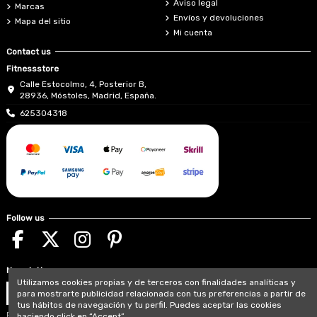
Aviso legal
Marcas
Envíos y devoluciones
Mapa del sitio
Mi cuenta
Contact us
Fitnessstore
Calle Estocolmo, 4, Posterior B,
28936, Móstoles, Madrid, España.
625304318
Follow us
Newsletter
Utilizamos cookies propias y de terceros con finalidades analíticas y
para mostrarte publicidad relacionada con tus preferencias a partir de
tus hábitos de navegación y tu perfil. Puedes aceptar las cookies
Puede darse de baja en cualquier momento. Para
haciendo click en “Accept”.