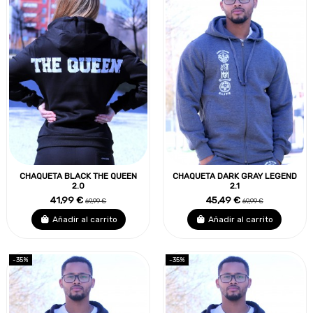
CHAQUETA BLACK THE QUEEN
CHAQUETA DARK GRAY LEGEND
2.0
2.1
41,99 €
45,49 €
69,99 €
69,99 €
Añadir al carrito
Añadir al carrito
-35%
-35%