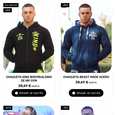
¡En oferta!
-45%
-45%
CHAQUETA KING BODYBUILDING
CHAQUETA BEAST MODE ACERO
DE MR GYM
38,49 €
69,99 €
38,49 €
69,99 €
Añadir al carrito
Añadir al carrito
-40%
-35%