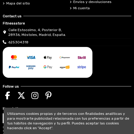
Envíos y devoluciones
Mapa del sitio
Mi cuenta
Contact us
Fitnessstore
Calle Estocolmo, 4, Posterior B,
28936, Móstoles, Madrid, España.
625304318
Follow us
Newsletter
Utilizamos cookies propias y de terceros con finalidades analíticas y
para mostrarte publicidad relacionada con tus preferencias a partir de
tus hábitos de navegación y tu perfil. Puedes aceptar las cookies
Puede darse de baja en cualquier momento. Para
haciendo click en “Accept”.
ello, consulte nuestra información de contacto en
el aviso legal.