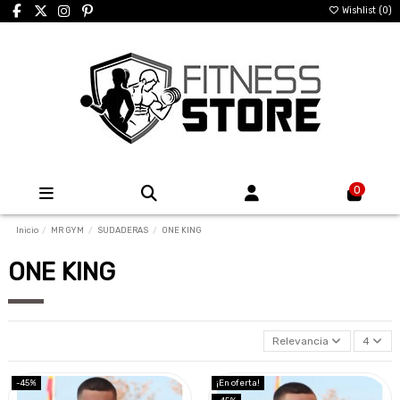
Wishlist (
0
)
0
Inicio
MR GYM
SUDADERAS
ONE KING
ONE KING
Relevancia
4
-45%
¡En oferta!