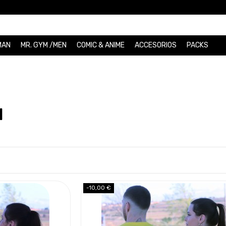
MAN
MR. GYM /MEN
COMIC & ANIME
ACCESORIOS
PACKS
N
-10,00 €