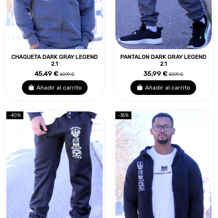
CHAQUETA DARK GRAY LEGEND
PANTALON DARK GRAY LEGEND
2.1
2.1
45,49 €
35,99 €
69,99 €
59,99 €
Añadir al carrito
Añadir al carrito
-40%
-35%