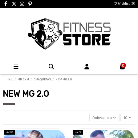
Wishlist (
0
)
0
Inicio
MR GYM
CHAQUETAS
NEW MG 2.0
NEW MG 2.0
Relevancia
10
-40%
-35%