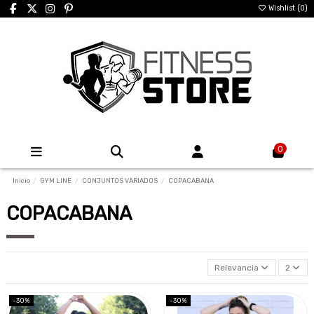
Wishlist (
0
)
0
Inicio
GYM LINE
CONJUNTOS VARIADOS
COPACABANA
COPACABANA
Relevancia
2
-30%
-30%