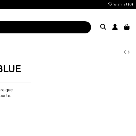
Wishlist (
0
)
BLUE
ara que
porte.