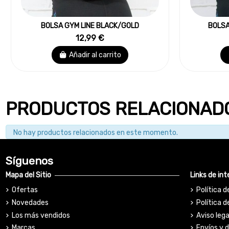
BOLSA GYM LINE BLACK/GOLD
BOLSA
12,99 €
Añadir al carrito
PRODUCTOS RELACIONAD
No hay productos relacionados en este momento.
Síguenos
Mapa del Sitio
Links de int
Ofertas
Política d
Novedades
Política d
Los más vendidos
Aviso lega
Marcas
Envíos y 