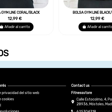
 GYM LINE CORAL/BLACK
BOLSA GYM LINE BLACK
12,99 €
12,99 €
Añadir al carrito
Añadir al carrit
OS
erés
Contact us
e privacidad del sitio web
Fitnessstore
e cookies
Calle Estocolmo, 4, Po
28936, Móstoles, Madr
l
devoluciones
625304318