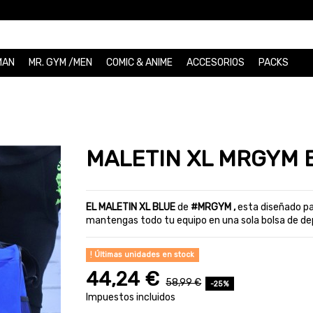
MAN
MR. GYM /MEN
COMIC & ANIME
ACCESORIOS
PACKS
MALETIN XL MRGYM 
EL MALETIN XL BLUE
de
#MRGYM
,
esta diseñado p
mantengas todo tu equipo en una sola bolsa de de
Últimas unidades en stock
44,24 €
58,99 €
-25%
Impuestos incluidos