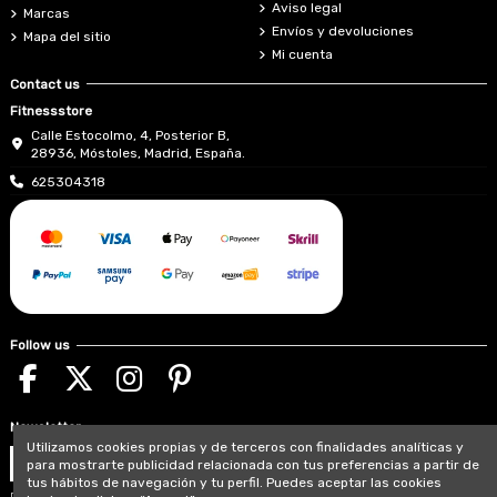
Aviso legal
Marcas
Envíos y devoluciones
Mapa del sitio
Mi cuenta
Contact us
Fitnessstore
Calle Estocolmo, 4, Posterior B,
28936, Móstoles, Madrid, España.
625304318
Follow us
Newsletter
Utilizamos cookies propias y de terceros con finalidades analíticas y
para mostrarte publicidad relacionada con tus preferencias a partir de
tus hábitos de navegación y tu perfil. Puedes aceptar las cookies
Puede darse de baja en cualquier momento. Para