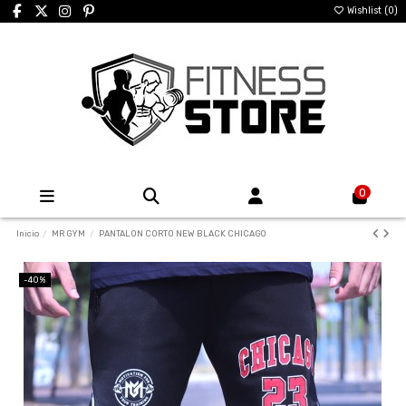
Wishlist (
0
)
0
Inicio
MR GYM
PANTALON CORTO NEW BLACK CHICAGO
-40%