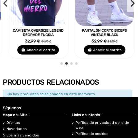
CAMISETA OVERSIZE LEGEND
PANTALON CORTO BICEPS
DEGRADE FUCSIA
VINTAGE BLACK
32,99 €
32,99 €
44,99 €
54,99 €
Añadir al carrito
Añadir al carrito
PRODUCTOS RELACIONADOS
No hay productos relacionados en este momento.
Síguenos
Mapa del Sitio
Links de interés
Ofertas
Política de privacidad del sitio
web
Novedades
Política de cookies
Los más vendidos